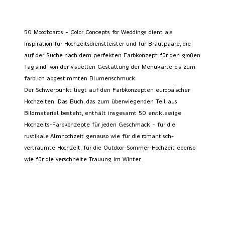
50 Moodboards – Color Concepts for Weddings dient als
Inspiration für Hochzeitsdienstleister und für Brautpaare, die
auf der Suche nach dem perfekten Farbkonzept für den großen
Tag sind: von der visuellen Gestaltung der Menükarte bis zum
farblich abgestimmten Blumenschmuck.
Der Schwerpunkt liegt auf den Farbkonzepten europäischer
Hochzeiten. Das Buch, das zum überwiegenden Teil aus
Bildmaterial besteht, enthält insgesamt 50 erstklassige
Hochzeits-Farbkonzepte für jeden Geschmack – für die
rustikale Almhochzeit genauso wie für die romantisch-
verträumte Hochzeit, für die Outdoor-Sommer-Hochzeit ebenso
wie für die verschneite Trauung im Winter.
2