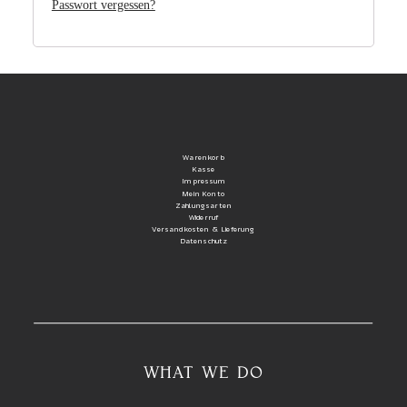
Passwort vergessen?
Warenkorb
Kasse
Impressum
Mein Konto
Zahlungsarten
Widerruf
Versandkosten & Lieferung
Datenschutz
WHAT WE DO