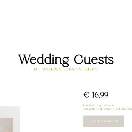
Wedding Guests
MIT UNSEREN LIEBSTEN FEIERN
Wedding
Guests
€ 16,99
€
16,99
+
ADD
inkl.
M
w
S
t. zzgl.
V
ersand
LIEFERZEIT: AUF LAGER, IN 2-3 WERKTAG
IN DEN WARENKORB
1