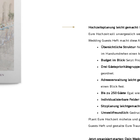
Hochzeitsplanung leicht gemacht:
Eure Hochzeit soll unvergesslich we
Wedding Guests Heft macht diese 
Übersichtliche Struktur:
No
im Handumdrehen einen k
Budget im Blick:
Setzt Pri
Drei Gästeprioritätsgruppe
geordnet.
Adressverwaltung leicht g
einen Blick fest.
Bis zu 250 Gäste:
Egal wie 
Individualisierbare Felder:
Sitzplanung leichtgemacht
Umweltfreundlich:
Gedruck
Plant Eure Hochzeit mühelos und g
Guests Heft und gestalte Eure Traum
Jetzt organisiert starten: Dein Wed