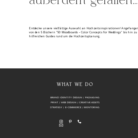
außerdem gefallen..
Entdecke unsere vielfältige Auswahl an Hochzeitsinspirationen! Angefange
von den 5 Büchern "50 Moodboards - Color Concepts for Weddings" bis hin zu
hilfreichen Guides rund um die Hochzeitsplanung.
WHAT WE DO
BRAND IDENTITY DESIGN / PACKAGING
PRINT / WEB DESIGN / CREATIVE ASSETS
STRATEGY / E-COMMERCE / MENTORING