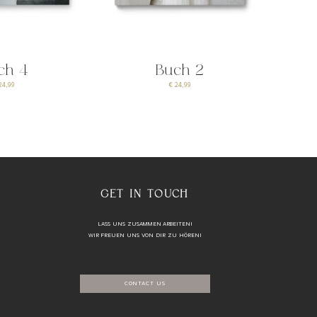
ch 4
Buch 2
24,99
€ 24,99
GET IN TOUCH
LASS UNS ZUSAMMEN ARBEITEN!
WIR FREUEN UNS VON DIR ZU HÖREN!
CONTACT US