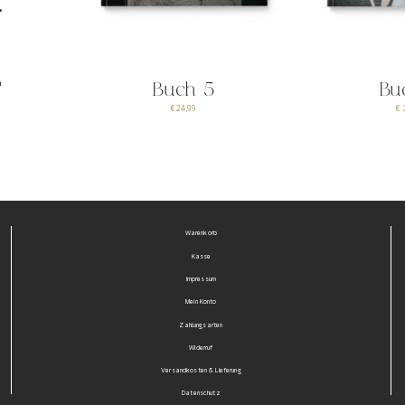
.
n
Buch 5
Bu
€24,99
€ 
Warenkorb
Kasse
Impressum
Mein Konto
Zahlungsarten
Widerruf
Versandkosten & Lieferung
Datenschutz