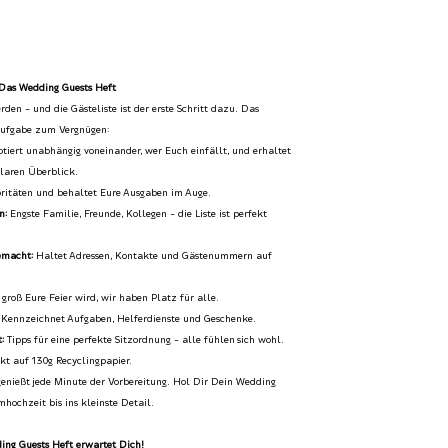
 Das Wedding Guests Heft
rden – und die Gästeliste ist der erste Schritt dazu. Das
Aufgabe zum Vergnügen:
tiert unabhängig voneinander, wer Euch einfällt, und erhaltet
laren Überblick.
oritäten und behaltet Eure Ausgaben im Auge.
n:
Engste Familie, Freunde, Kollegen – die Liste ist perfekt
emacht:
Haltet Adressen, Kontakte und Gästenummern auf
groß Eure Feier wird, wir haben Platz für alle.
Kennzeichnet Aufgaben, Helferdienste und Geschenke.
:
Tipps für eine perfekte Sitzordnung – alle fühlen sich wohl.
t auf 130g Recyclingpapier.
enießt jede Minute der Vorbereitung. Hol Dir Dein Wedding
hochzeit bis ins kleinste Detail.
ding Guests Heft erwartet Dich!