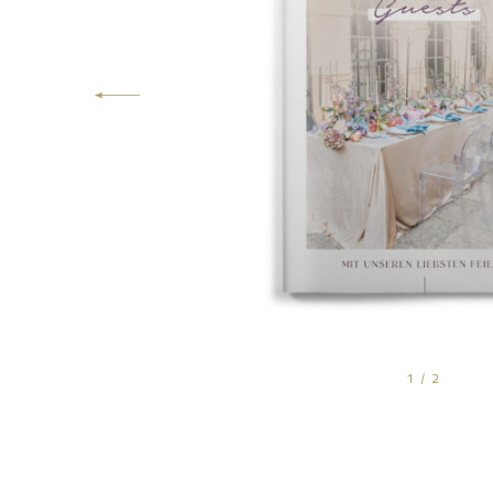
1
/
2