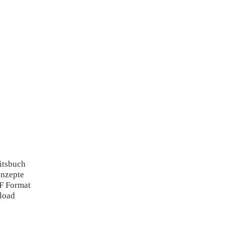
itsbuch
onzepte
DF Format
load